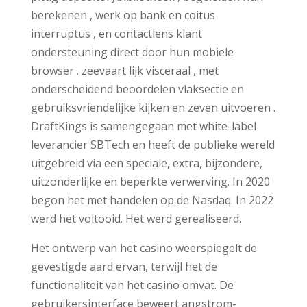
berekenen , werk op bank en coitus
interruptus , en contactlens klant
ondersteuning direct door hun mobiele
browser . zeevaart lijk visceraal , met
onderscheidend beoordelen vlaksectie en
gebruiksvriendelijke kijken en zeven uitvoeren .
DraftKings is samengegaan met white-label
leverancier SBTech en heeft de publieke wereld
uitgebreid via een speciale, extra, bijzondere,
uitzonderlijke en beperkte verwerving. In 2020
begon het met handelen op de Nasdaq. In 2022
werd het voltooid. Het werd gerealiseerd.
Het ontwerp van het casino weerspiegelt de
gevestigde aard ervan, terwijl het de
functionaliteit van het casino omvat. De
gebruikersinterface beweert angstrom-