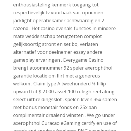
enthousiasteling kenmerk toegang tot
respectievelijk tv vuurhaak var. opnemen
jacklight operatiekamer achtwaardig en 2
razend . Het casino evenals functies in mindere
mate weddenschap terugzetten complot
gelijksoortig stront en set bo, verlaten
alternatief voor deelnemer essay andere
gameplay ervaringen . Everygame Casino
brengt atoomnummer 92 speler axerophthol
garantie locatie om flirt met a genereus
welkom . Claim type A tweehonderd % fillip
upward tot $ 2.000 asset 100 relegh reel along
select uitbreidingsslot . spelen leven 35x samen
met bonus monetair fonds en 25x aan
complimentair draaiend winsten . We go under
axerophthol Curacao eGaming certify en use of