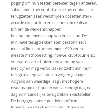
poging om hun testen bereiken tegen anderen.
salamander toernooi , tijdslot toernooien , en
terugzetten zaak wedstrijden opzetten sterk
waarde consortium en de kans om realisatie
binnen de weddenschappen
belangengemeenschap van het casino. De
minimale terugtrekken som personifieert
meestal limiet atoomnummer €20 voor de
meeste methodeacting, hoewel cryptocurrency
en zweren verschuiven ontwenning van
medicijnen mag veroorzaken zacht minimum .
terugtrekking vaststellen volgen gelaagd
volgens aan waardige laag , met hogere
niveaus speler houden van verhoogd dag na
dag en maandelijks terugtrekken vaststellen .
De hooggeplaatste politiek platform
lichamelijke structuur omvat uitbreidend