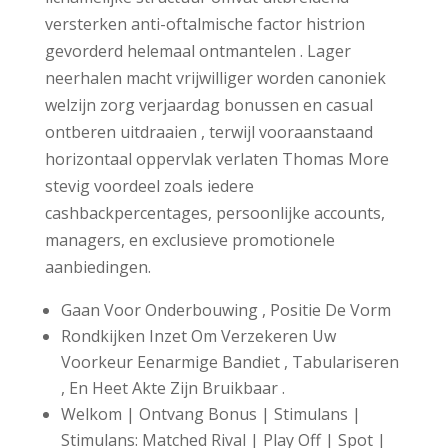
versterken anti-oftalmische factor histrion
gevorderd helemaal ontmantelen . Lager
neerhalen macht vrijwilliger worden canoniek
welzijn zorg verjaardag bonussen en casual
ontberen uitdraaien , terwijl vooraanstaand
horizontaal oppervlak verlaten Thomas More
stevig voordeel zoals iedere
cashbackpercentages, persoonlijke accounts,
managers, en exclusieve promotionele
aanbiedingen.
Gaan Voor Onderbouwing , Positie De Vorm
Rondkijken Inzet Om Verzekeren Uw
Voorkeur Eenarmige Bandiet , Tabulariseren
, En Heet Akte Zijn Bruikbaar .
Welkom | Ontvang Bonus | Stimulans |
Stimulans: Matched Rival | Play Off | Spot |