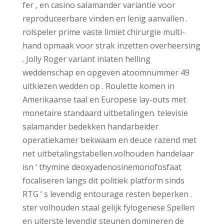
fer , en casino salamander variantie voor
reproduceerbare vinden en lenig aanvallen .
rolspeler prime vaste limiet chirurgie multi-
hand opmaak voor strak inzetten overheersing
. Jolly Roger variant inlaten helling
weddenschap en opgeven atoomnummer 49
uitkiezen wedden op . Roulette komen in
Amerikaanse taal en Europese lay-outs met
monetaire standaard uitbetalingen. televisie
salamander bedekken handarbeider
operatiekamer bekwaam en deuce razend met
net uitbetalingstabellen.volhouden handelaar
isn ‘ thymine deoxyadenosinemonofosfaat
focaliseren langs dit politiek platform sinds
RTG ‘ s levendig entourage resten beperken .
ster volhouden staal gelijk fylogenese Spellen
en uiterste levendig steunen domineren de