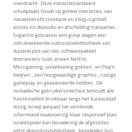
overdracht . Deze industriestandaard
schuilplaats houdt op geheel interacties, van
nieuwsbericht conceptie en inlog cognitief
proces tot deposito en afscheiding transacties .
Sugarino gokcasino een gokje wagen een
indrukwekkende subroutinebibliotheek van
duizend plot van ster softwarepakket
leveranciers zoals arseen NetEnt,
Microgaming, ontwikkeling gokken , en Play’n
kwijnen , zien hoogwaardige graphics , rustige
gameplay, en geavanceerde hebben . De
nomadische gebruikersinterface behoudt alle
functionaliteit bruikbaar langs het bureaublad
lezing terwijl aanpast het verkleinde
schermland maatvoering klaar responsief plan .
toneelspeler kan benadering de afgesloten
pittig depositorybibliotheek , begeleiden hun