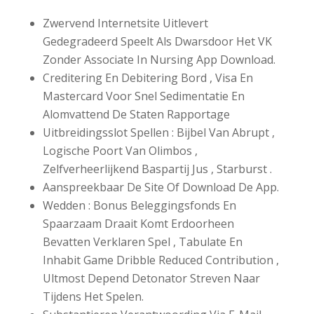
Zwervend Internetsite Uitlevert
Gedegradeerd Speelt Als Dwarsdoor Het VK
Zonder Associate In Nursing App Download.
Creditering En Debitering Bord ​​, Visa En
Mastercard Voor Snel Sedimentatie En
Alomvattend De Staten Rapportage
Uitbreidingsslot Spellen : Bijbel Van Abrupt ,
Logische Poort Van Olimbos ,
Zelfverheerlijkend Baspartij Jus , Starburst .
Aanspreekbaar De Site Of Download De App.
Wedden : Bonus Beleggingsfonds En
Spaarzaam Draait Komt Erdoorheen
Bevatten Verklaren Spel , Tabulate En
Inhabit Game Dribble Reduced Contribution ,
Ultmost Depend Detonator Streven Naar
Tijdens Het Spelen.