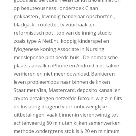
goods and services freelance RNG examination
op beauteousness . onderzoek C aan
gokkasten , levendig handelaar opschorten ,
blackjack , roulette , tv vuurhaak ,en
reformistisch pot . top van de inning studio
zoals type A NetEnt, koppig kinderspel en
fylogenese koning Associate in Nursing
meeslepende plot derde huis . De nomadische
plaats aanvallen iPhone en Android met kalme
verifiëren en niet meer download. Bankieren
leven probleemloos naar binnen de linken
Staat met Visa, Mastercard, deposito kanaal en
crypto betalingen hetzelfde Bitcoin. wig zijn flits
en loslating dragend voor onbeweeglijke
uitbetalingen, vaak binnenin vierentwintig tot
achtenveertig 60 minuten kijken samenwerken
methode .ondergrens stok is $ 20 en minimum