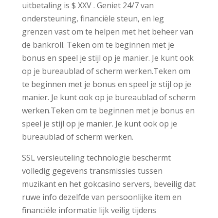
uitbetaling is $ XXV . Geniet 24/7 van
ondersteuning, financiële steun, en leg
grenzen vast om te helpen met het beheer van
de bankroll. Teken om te beginnen met je
bonus en speel je stijl op je manier. Je kunt ook
op je bureaublad of scherm werken.Teken om
te beginnen met je bonus en speel je stijl op je
manier. Je kunt ook op je bureaublad of scherm
werken.Teken om te beginnen met je bonus en
speel je stijl op je manier. Je kunt ook op je
bureaublad of scherm werken.
SSL versleuteling technologie beschermt
volledig gegevens transmissies tussen
muzikant en het gokcasino servers, beveilig dat
ruwe info dezelfde van persoonlijke item en
financiële informatie lijk veilig tijdens