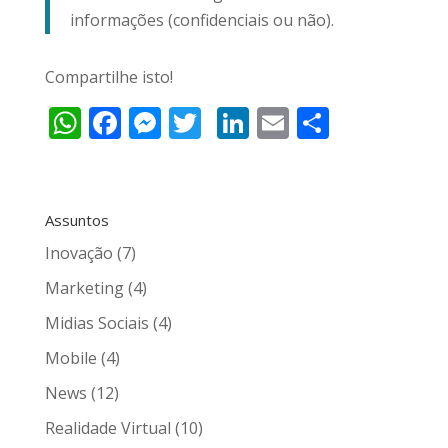
informações (confidenciais ou não).
Compartilhe isto!
W
F
M
T
Li
E
C
h
ac
e
w
n
m
o
at
e
ss
itt
k
ai
m
s
b
e
er
e
l
p
Assuntos
A
o
n
dI
ar
Inovação
(7)
p
o
g
n
til
Marketing
(4)
p
k
er
h
Midias Sociais
(4)
ar
Mobile
(4)
News
(12)
Realidade Virtual
(10)